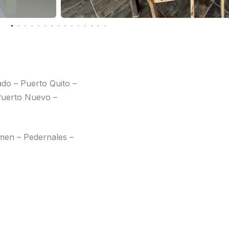
ado – Puerto Quito –
 Puerto Nuevo –
men – Pedernales –